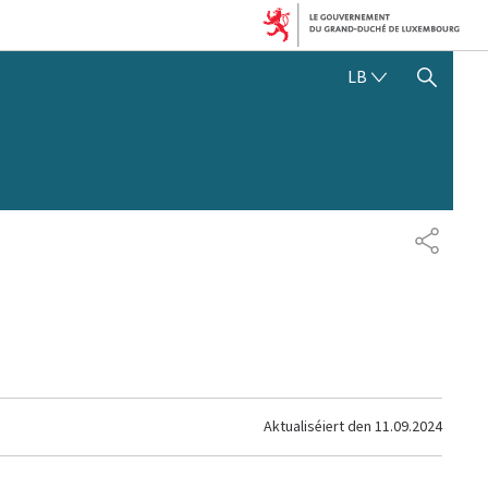
LËTZEBUERGE
LB
SHOW HIDE SEARCH
SHARE
Aktualiséiert den
11.09.2024