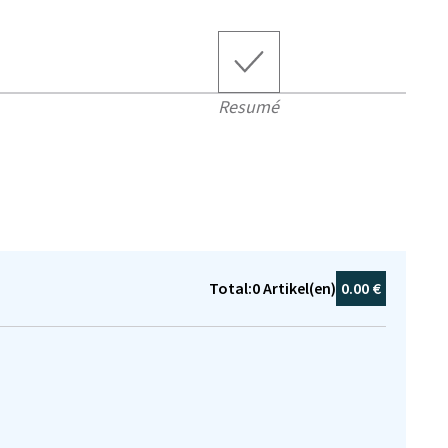
Resumé
Total:
0
Artikel(en)
0.00 €