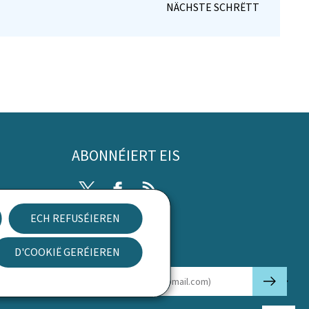
ABONNÉIERT EIS
Twitter
Facebook
RSS
ECH REFUSÉIEREN
rung
D'COOKIË GERÉIEREN
Newsletter
🡒
E-mail