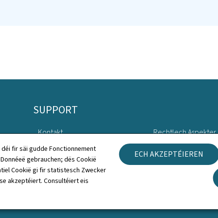
SUPPORT
Kontakt
Rechtlech Aspekter
 déi fir säi gudde Fonctionnement
ECH AKZEPTÉIEREN
Sitemap
Accessibilitéitserklä
h Donnéeë gebrauchen; dës Cookië
tiel Cookië gi fir statistesch Zwecker
Iwwert dës Websäit
Gestioun vu Cookien
 se akzeptéiert. Consultéiert eis