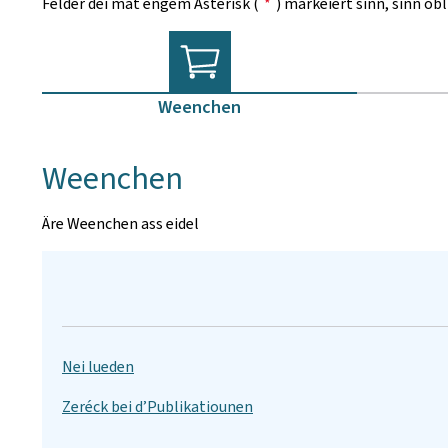
Felder déi mat engem Asterisk (
*
) markéiert sinn, sinn ob
Weenchen
Weenchen
Äre Weenchen ass eidel