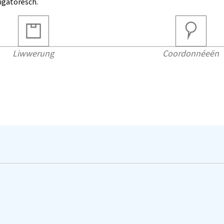
ligatoresch.
Liwwerung
Coordonnéeën