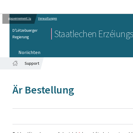
gouvernement.lu
Verwaltungen
D’Lëtzebuerger
Staatlechen Erzéiung
Regierung
Noriichten
Support
Startsäit
Är Bestellung