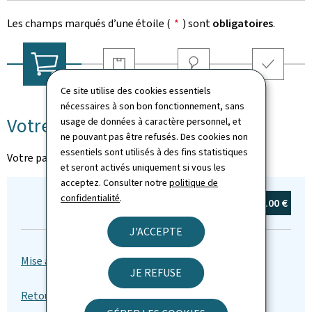
Les champs marqués d’une étoile (
*
) sont
obligatoires
.
Livraison
Adresse
Récapitulatif
Ce site utilise des cookies essentiels
Votre panier
nécessaires à son bon fonctionnement, sans
Votre panier
usage de données à caractère personnel, et
ne pouvant pas être refusés. Des cookies non
essentiels sont utilisés à des fins statistiques
Votre panier est vide
et seront activés uniquement si vous les
acceptez. Consulter notre
politique de
confidentialité
.
Total :
0
article(s)
0.00 €
J'ACCEPTE
JE REFUSE